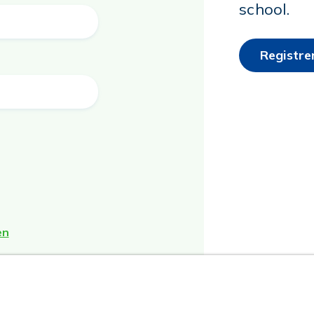
school.
Registre
en