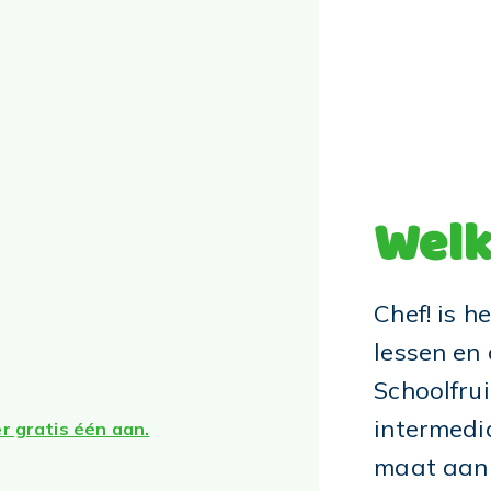
Welk
Chef! is h
lessen en
Schoolfrui
intermedi
r gratis één aan.
maat aan 